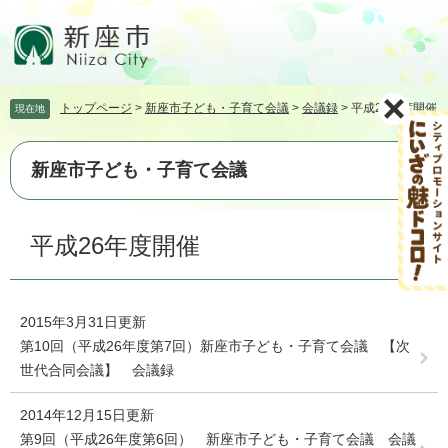
ペ
メ
ー
ニ
ジ
ュ
の
ー
先
を
トップページ
>
新座市子ども・子育て会議
>
会議録
>
平成26年度開催
現在地
頭
飛
で
ば
す。
し
新座市子ども・子育て会議
て
本
文
本
平成26年度開催
へ
文
2015年3月31日更新
第10回（平成26年度第7回）新座市子ども・子育て会議 【次
世代合同会議】 会議録
2014年12月15日更新
第9回（平成26年度第6回） 新座市子ども・子育て会議 会議