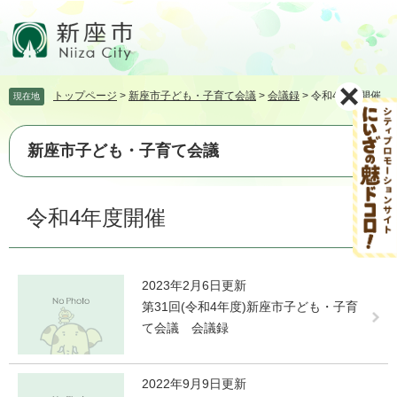
ペ
メ
ー
ニ
ジ
ュ
の
ー
先
を
トップページ
>
新座市子ども・子育て会議
>
会議録
>
令和4年度開催
現在地
頭
飛
で
ば
す。
し
新座市子ども・子育て会議
て
本
文
本
令和4年度開催
へ
文
2023年2月6日更新
第31回(令和4年度)新座市子ども・子育
て会議 会議録
2022年9月9日更新