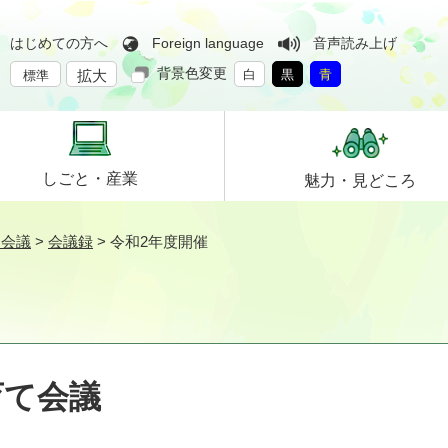
はじめての方へ
Foreign language
音声読み上げ
背景色変更
拡大
白
黒
青
標準
しごと・
産業
魅力・
見どころ
て会議
>
会議録
>
令和2年度開催
育て会議