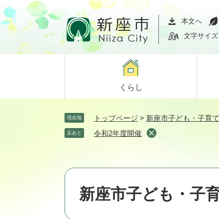
ペ
メ
ー
ニ
本文へ
ジ
ュ
文字サイズ
の
ー
先
を
頭
飛
で
ば
くらし
す。
し
て
本
トップページ
>
新座市子ども・子育
現在地
文
令和2年度開催
足あと
へ
新座市子ども・子