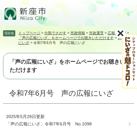
ペ
メ
ー
ニ
ジ
ュ
の
ー
先
を
トップページ
>
分類でさがす
>
市政情報
>
市政運営
>
広報・広聴
>
現在地
頭
飛
「声の広報にいざ」をホームページでお聴きいただけます
>
声の広報
で
ば
にいざ
>
令和7年6月号 声の広報にいざ
す。
し
て
本
「声の広報にいざ」をホームページでお聴きい
文
ただけます
へ
本
令和7年6月号 声の広報にいざ
文
2025年5月28日更新
「声の広報にいざ」令和7年6月号 No.1098