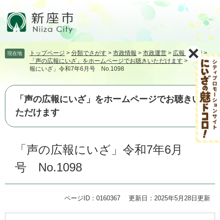
ペ
メ
ー
ニ
ジ
ュ
の
ー
先
を
トップページ
>
分類でさがす
>
市政情報
>
市政運営
>
広報・広聴
>
現在地
頭
飛
「声の広報にいざ」をホームページでお聴きいただけます
>
「声の広
で
ば
報にいざ」令和7年6月号 No.1098
す。
し
て
本
「声の広報にいざ」をホームページでお聴きい
文
ただけます
へ
本
「声の広報にいざ」令和7年6月
文
号 No.1098
ページID：0160367
更新日：2025年5月28日更新