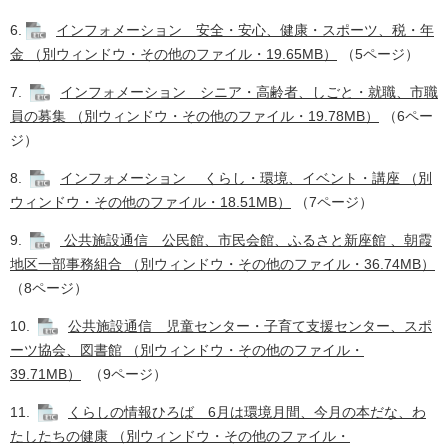
6.
インフォメーション 安全・安心、健康・スポーツ、税・年
金 （別ウィンドウ・その他のファイル・19.65MB）
（5ページ） ​
7.
インフォメーション シニア・高齢者、しごと・就職、市職
員の募集 （別ウィンドウ・その他のファイル・19.78MB）
（6ペー
ジ） ​
8.
インフォメーション くらし・環境、イベント・講座 （別
ウィンドウ・その他のファイル・18.51MB）
（7ページ） ​
9.
公共施設通信 公民館、市民会館、ふるさと新座館 、朝霞
地区一部事務組合 （別ウィンドウ・その他のファイル・36.74MB）
（8ページ）​
10.
公共施設通信 児童センター・子育て支援センター、スポ
ーツ協会、図書館 （別ウィンドウ・その他のファイル・
39.71MB）
（9ページ） ​
11.
くらしの情報ひろば 6月は環境月間、今月の本だな、わ
たしたちの健康 （別ウィンドウ・その他のファイル・