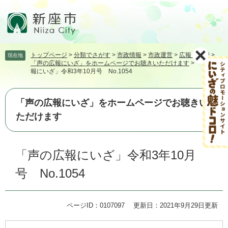
ペ
メ
ー
ニ
ジ
ュ
の
ー
先
を
トップページ
>
分類でさがす
>
市政情報
>
市政運営
>
広報・広聴
>
現在地
頭
飛
「声の広報にいざ」をホームページでお聴きいただけます
>
「声の広
で
ば
報にいざ」令和3年10月号 No.1054
す。
し
て
本
「声の広報にいざ」をホームページでお聴きい
文
ただけます
へ
本
「声の広報にいざ」令和3年10月
文
号 No.1054
ページID：0107097
更新日：2021年9月29日更新