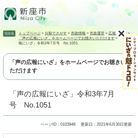
ペ
メ
ー
ニ
ジ
ュ
の
ー
先
を
トップページ
>
分類でさがす
>
市政情報
>
市政運営
>
広報・広聴
>
現在地
頭
飛
「声の広報にいざ」をホームページでお聴きいただけます
>
「声の広
で
ば
報にいざ」令和3年7月号 No.1051
す。
し
て
本
「声の広報にいざ」をホームページでお聴きい
文
ただけます
へ
本
「声の広報にいざ」令和3年7月
文
号 No.1051
ページID：0103948
更新日：2021年6月30日更新