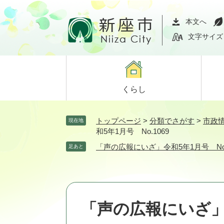
ペ
メ
ー
ニ
本文へ
ジ
ュ
文字サイズ
の
ー
先
を
頭
飛
で
ば
くらし
す。
し
て
本
トップページ
>
分類でさがす
>
市政
現在地
文
和5年1月号 No.1069
へ
「声の広報にいざ」令和5年1月号 No.
足あと
「声の広報にいざ