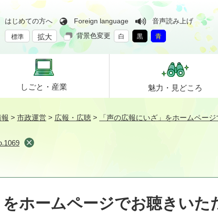
はじめての方へ
Foreign language
音声読み上げ
背景色変更
拡大
白
黒
青
標準
しごと・
産業
魅力・
見どころ
情報
>
市政運営
>
広報・広聴
>
「声の広報にいざ」をホームページ
1069
」をホームページでお聴きいた