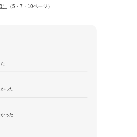
B）
（5・7・10ページ）
った
くかった
かかった