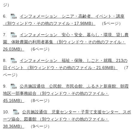
ジ） ​
6.
インフォメーション シニア・高齢者、イベント・講座
（別ウィンドウ・その他のファイル・17.98MB）
（5ページ） ​
7.
インフォメーション 安心・安全、暮らし・環境、貸し農
園、体験農園の利用者募集 （別ウィンドウ・その他のファイル・
26.03MB）
（6ページ） ​
8.
インフォメーション 福祉・保険、しごと・就職、213の
日イベント （別ウィンドウ・その他のファイル・21.69MB）
（7
ページ） ​
9.
公共施設通信 公民館、市民会館、ふるさと新座館、朝霞
地区一部事務組合 （別ウィンドウ・その他のファイル・
45.16MB）
（8ページ）​
10.
公共施設通信 児童センター・子育て支援センター、スポ
ーツ協会、図書館 （別ウィンドウ・その他のファイル・
38.36MB）
（9ページ） ​