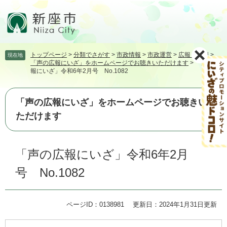
ペ
メ
ー
ニ
ジ
ュ
の
ー
先
を
トップページ
>
分類でさがす
>
市政情報
>
市政運営
>
広報・広聴
>
現在地
頭
飛
「声の広報にいざ」をホームページでお聴きいただけます
>
「声の広
で
ば
報にいざ」令和6年2月号 No.1082
す。
し
て
本
「声の広報にいざ」をホームページでお聴きい
文
ただけます
へ
本
「声の広報にいざ」令和6年2月
文
号 No.1082
ページID：0138981
更新日：2024年1月31日更新