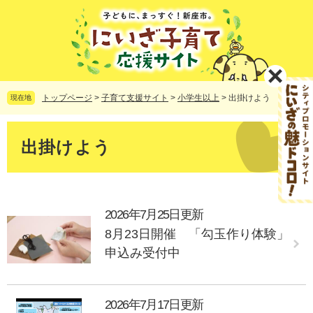
ペ
メ
ー
ニ
ジ
ュ
の
ー
先
を
頭
飛
で
ば
トップページ
>
子育て支援サイト
>
小学生以上
>
出掛けよう
現在地
す。
し
て
本
本
文
出掛けよう
文
へ
2026年7月25日更新
8月23日開催 「勾玉作り体験」
申込み受付中
2026年7月17日更新