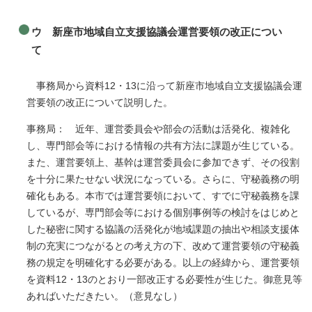
ウ 新座市地域自立支援協議会運営要領の改正につい
て
事務局から資料12・13に沿って新座市地域自立支援協議会運
営要領の改正について説明した。
事務局： 近年、運営委員会や部会の活動は活発化、複雑化
し、専門部会等における情報の共有方法に課題が生じている。
また、運営要領上、基幹は運営委員会に参加できず、その役割
を十分に果たせない状況になっている。さらに、守秘義務の明
確化もある。本市では運営要領において、すでに守秘義務を課
しているが、専門部会等における個別事例等の検討をはじめと
した秘密に関する協議の活発化が地域課題の抽出や相談支援体
制の充実につながるとの考え方の下、改めて運営要領の守秘義
務の規定を明確化する必要がある。以上の経緯から、運営要領
を資料12・13のとおり一部改正する必要性が生じた。御意見等
あればいただきたい。（意見なし）