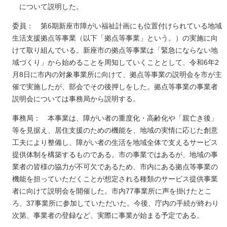
について説明した。
委員： 第6期新座市障がい福祉計画にも位置付けられている地域
生活支援拠点等事業（以下「拠点等事業」という。）の実施に向
けて取り組んでいる。新座市の拠点等事業は「緊急にならない地
域づくり」から始めることを周知していくこととして、令和6年2
月8日に市内の対象事業所に向けて、拠点等事業の説明会を市が主
催で実施したが、部会でその後押しをした。拠点等事業の事業者
説明会については事務局から説明する。
事務局： 本事業は、障がい者の重度化・高齢化や「親亡き後」
等を見据え、居住支援のための機能を、地域の実情に応じた創意
工夫により整備し、障がい者の生活を地域全体で支えるサービス
提供体制を構築するものである。市の事業ではあるが、地域の事
業者の皆様の協力が不可欠であるため、市内にある拠点等事業の
機能を担っていただくことが想定される種類のサービス提供事業
者に向けて説明会を開催した。市内77事業所に声を掛けたとこ
ろ、37事業所に参加していただいた。今後、庁内の手続が終わり
次第、事業者の登録など、実際に事業が始まる予定である。