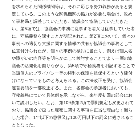
を求められた関係機関等は、それに応じる努力義務があると規
定している。このような関係機関の協力が必要な場合は、改め
て事務局と調整していただき、協議会で協議していただきた
い。第5項では、協議会の事務に従事する者又は従事していた者
に、守秘義務を課すことが明記された。第2項において、個々の
事例への適切な支援に関する情報の共有が協議会の事務として
位置付けられたが、個々の事例の検討に当たり、例えば個人名
や障がいの内容等を明らかにして検討することでより一層の協
議会の活発化を図りながら、第5項で守秘義務を明記することで
当該個人のプライバシー等の権利の保護を担保するという建付
けになっているものと考えられる。この法改正を受け、協議会
運営要領を一部改正する。また、各部会の参加者においても、
守秘義務について具体例を示しながら、来年度初回の部会にお
いて説明したい。なお、第109条第2項で罰則規定も変更されて
おり、協議会で扱った秘密に関する事項を正当な理由なく漏ら
した場合、1年以下の懲役又は100万円以下の罰金に処されるこ
ととなった。