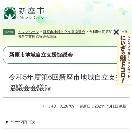
ペ
メ
ー
ニ
ジ
ュ
の
ー
先
を
トップページ
>
新座市地域自立支援協議会
>
令和5年度第6回新座市地
現在地
頭
飛
域自立支援協議会会議録
で
ば
す。
し
て
新座市地域自立支援協議会
本
文
本
へ
令和5年度第6回新座市地域自立支援
文
協議会会議録
ページID：0126789
更新日：2024年4月1日更新
ページ内目次