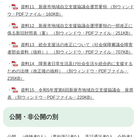
・
資料11 新座市地域自立支援協議会運営要領 （別ウィンド
ウ・PDFファイル・160KB）
・
資料12 新座市地域自立支援協議会運理要領の一部改正に
係る新旧対照表（案） （別ウィンドウ・PDFファイル・251KB）
・
資料13 総合支援法の改正について（社会保障審議会障害
者部会資料（抜粋）） （別ウィンドウ・PDFファイル・707KB）
・
資料14 障害者日常生活及び社会生活を総合的に支援する
ための法律（改正後の抜粋） （別ウィンドウ・PDFファイル・
235KB）
・
資料15 令和5年度第6回新座市地域自立支援協議会 座席
表 （別ウィンドウ・PDFファイル・220KB）
公開・非公開の別
公開 （傍聴者0人）（要約筆記者0人、手話通訳者0人、介助者1