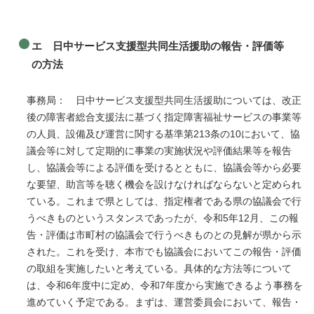
エ 日中サービス支援型共同生活援助の報告・評価等
の方法
事務局： 日中サービス支援型共同生活援助については、改正
後の障害者総合支援法に基づく指定障害福祉サービスの事業等
の人員、設備及び運営に関する基準第213条の10において、協
議会等に対して定期的に事業の実施状況や評価結果等を報告
し、協議会等による評価を受けるとともに、協議会等から必要
な要望、助言等を聴く機会を設けなければならないと定められ
ている。これまで県としては、指定権者である県の協議会で行
うべきものというスタンスであったが、令和5年12月、この報
告・評価は市町村の協議会で行うべきものとの見解が県から示
された。これを受け、本市でも協議会においてこの報告・評価
の取組を実施したいと考えている。具体的な方法等について
は、令和6年度中に定め、令和7年度から実施できるよう事務を
進めていく予定である。まずは、運営委員会において、報告・