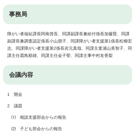
事務局
障がい者福祉課長阿南啓吾、同課副課長兼給付係長加藤賢、同課
副課長兼調査認定係長小山朋子、同課障がい者支援第1係長松柳宏
志、同課障がい者支援第2係長岩元真哉、同課主査浦山美智子、同
課主任霜鳥順雄、同課主任金子聖、同課主事中村友香梨
会議内容
1 開会
2 議題
⑴ 相談支援部会からの報告
⑵ 子ども部会からの報告