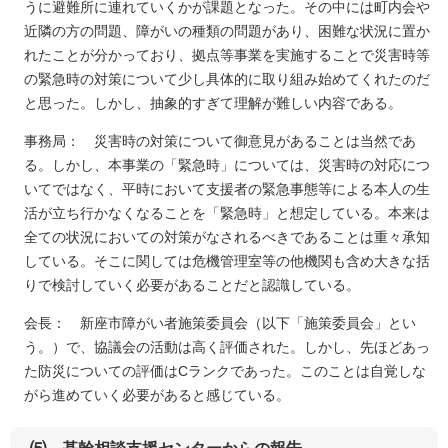
うに避難所に連れていくかが課題となった。その中には町内会や
近隣の方の問題、障がいの種類の問題があり、困難な状況に置か
れたことが分かっており、拠点等事業を実施することで災害時等
の緊急時の対策について少し具体的に取り組み始めてくれたのだ
と思った。しかし、抽象的すぎて理解が難しい内容である。
事務局： 災害時の対策について御意見があることは当然であ
る。しかし、本事業の「緊急時」については、災害時の対応につ
いてではなく、平時において支援者の緊急事態等による本人の生
活が立ち行かなくなることを「緊急時」と想定している。本来は
全ての状況においての対策がなされるべきであることは重々承知
している。そこに関しては危機管理室等の他機関も含め大きな括
りで検討していく必要があることだと認識している。
会長： 新座市障がい者施策委員会（以下「施策委員会」とい
う。）で、協議会の活動は高く評価された。しかし、先ほどあっ
た防災についての評価はCランクであった。このことは自覚しな
がら進めていく必要があると感じている。