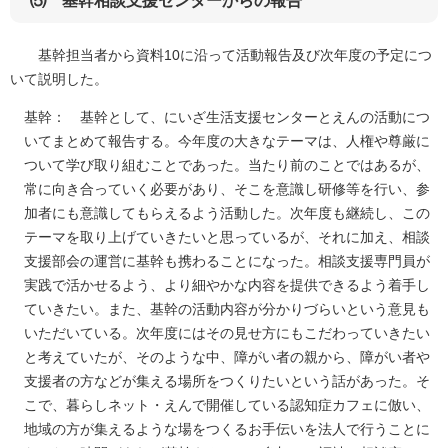
⑸ 基幹相談支援センターからの報告
基幹担当者から資料10に沿って活動報告及び次年度の予定につ
いて説明した。
基幹： 基幹として、にいざ生活支援センターとえんの活動につ
いてまとめて報告する。今年度の大きなテーマは、人権や尊厳に
ついて学び取り組むことであった。当たり前のことではあるが、
常に向き合っていく必要があり、そこを意識し研修等を行い、参
加者にも意識してもらえるよう活動した。次年度も継続し、この
テーマを取り上げていきたいと思っているが、それに加え、相談
支援部会の運営に基幹も携わることになった。相談支援専門員が
実践で活かせるよう、より細やかな内容を提供できるよう着手し
ていきたい。また、基幹の活動内容が分かりづらいという意見も
いただいている。次年度にはその見せ方にもこだわっていきたい
と考えていたが、そのような中、障がい者の親から、障がい者や
支援者の方などが集える場所をつくりたいという話があった。そ
こで、暮らしネット・えんで開催している認知症カフェに倣い、
地域の方が集えるような場をつくるお手伝いを法人で行うことに