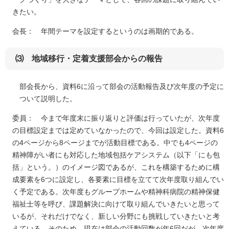
きたい。
会長： 年間テーマを設定するというのは画期的である。
⑶ 地域移行・定着支援部会からの報告
部会長から、資料6に沿って部会の活動報告及び次年度の予定に
ついて説明した。
委員： 今まで年度末に振り返りと評価は行っていたが、次年度
の目標設定までは定めていなかったので、今回は設定した。資料6
の4ページから8ページまでが活動目標である。中でも4ページの
精神障がい者にも対応した地域包括ケアシステム（以下「にも包
括」という。）のイメージ図であるが、これを構築するために構
成要素を6つに設定し、各要素に目標を立てて次年度取り組んでい
く予定である。次年度もグループホームや精神科病院の精神保健
福祉士等を呼び、課題解決に向けて取り組んでいきたいと思って
いるが、それだけでなく、新しい分野にも挑戦していきたいと考
えている。そのため、現在は部会の活動回数が年6回だが、次年度