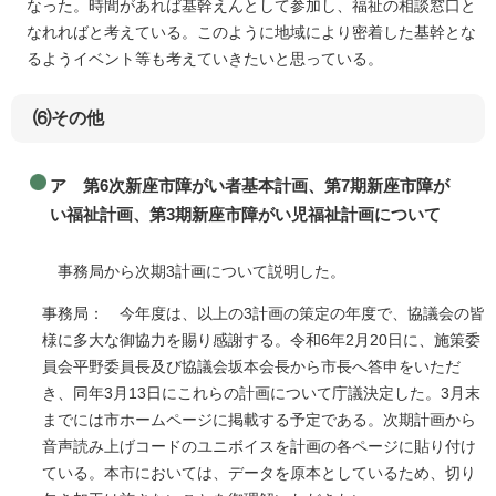
なった。時間があれば基幹えんとして参加し、福祉の相談窓口と
なれればと考えている。このように地域により密着した基幹とな
るようイベント等も考えていきたいと思っている。
⑹その他
ア 第6次新座市障がい者基本計画、第7期新座市障が
い福祉計画、第3期新座市障がい児福祉計画について
事務局から次期3計画について説明した。
事務局： 今年度は、以上の3計画の策定の年度で、協議会の皆
様に多大な御協力を賜り感謝する。令和6年2月20日に、施策委
員会平野委員長及び協議会坂本会長から市長へ答申をいただ
き、同年3月13日にこれらの計画について庁議決定した。3月末
までには市ホームページに掲載する予定である。次期計画から
音声読み上げコードのユニボイスを計画の各ページに貼り付け
ている。本市においては、データを原本としているため、切り