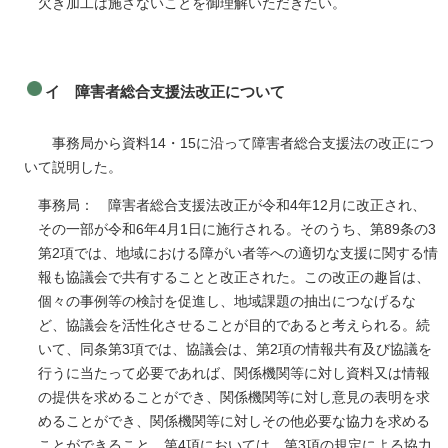
欠き加工は施さないことを御理解いただきたい。
イ 障害者総合支援法改正について
事務局から資料14・15に沿って障害者総合支援法の改正につ
いて説明した。
事務局： 障害者総合支援法改正が令和4年12月に改正され、
その一部が令和6年4月1日に施行される。そのうち、第89条の3
第2項では、地域における障がい者等への適切な支援に関する情
報も協議会で共有することと改正された。この改正の趣旨は、
個々の事例等の検討を促進し、地域課題の抽出につなげるな
ど、協議会を活性化させることが目的であると考えられる。続
いて、同条第3項では、協議会は、第2項の情報共有及び協議を
行うに当たって必要であれば、関係機関等に対し資料又は情報
の提供を求めることができ、関係機関等に対し意見の表明を求
めることができ、関係機関等に対しその他必要な協力を求める
ことができること、第4項においては、第3項の規定による協力