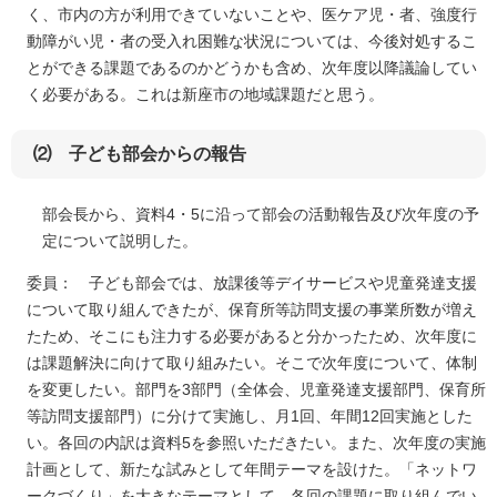
く、市内の方が利用できていないことや、医ケア児・者、強度行
動障がい児・者の受入れ困難な状況については、今後対処するこ
とができる課題であるのかどうかも含め、次年度以降議論してい
く必要がある。これは新座市の地域課題だと思う。
⑵ 子ども部会からの報告
部会長から、資料4・5に沿って部会の活動報告及び次年度の予
定について説明した。
委員： 子ども部会では、放課後等デイサービスや児童発達支援
について取り組んできたが、保育所等訪問支援の事業所数が増え
たため、そこにも注力する必要があると分かったため、次年度に
は課題解決に向けて取り組みたい。そこで次年度について、体制
を変更したい。部門を3部門（全体会、児童発達支援部門、保育所
等訪問支援部門）に分けて実施し、月1回、年間12回実施とした
い。各回の内訳は資料5を参照いただきたい。また、次年度の実施
計画として、新たな試みとして年間テーマを設けた。「ネットワ
ークづくり」を大きなテーマとして、各回の課題に取り組んでい