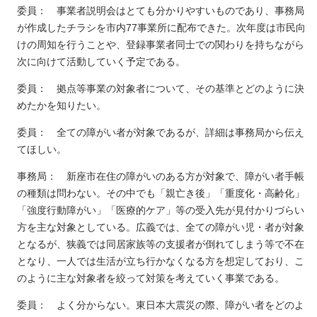
委員： 事業者説明会はとても分かりやすいものであり、事務局
が作成したチラシを市内77事業所に配布できた。次年度は市民向
けの周知を行うことや、登録事業者同士での関わりを持ちながら
次に向けて活動していく予定である。
委員： 拠点等事業の対象者について、その基準とどのように決
めたかを知りたい。
委員： 全ての障がい者が対象であるが、詳細は事務局から伝え
てほしい。
事務局： 新座市在住の障がいのある方が対象で、障がい者手帳
の種類は問わない。その中でも「親亡き後」「重度化・高齢化」
「強度行動障がい」「医療的ケア」等の受入先が見付かりづらい
方を主な対象としている。広義では、全ての障がい児・者が対象
となるが、狭義では同居家族等の支援者が倒れてしまう等で不在
となり、一人では生活が立ち行かなくなる方を想定しており、こ
のように主な対象者を絞って対策を考えていく事業である。
委員： よく分からない。東日本大震災の際、障がい者をどのよ