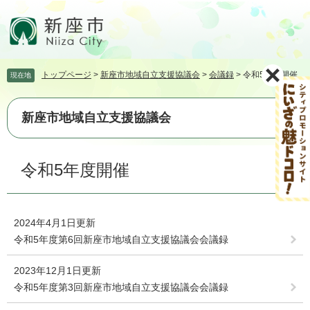
ペ
メ
ー
ニ
ジ
ュ
の
ー
先
を
トップページ
>
新座市地域自立支援協議会
>
会議録
>
令和5年度開催
現在地
頭
飛
で
ば
す。
し
新座市地域自立支援協議会
て
本
文
本
令和5年度開催
へ
文
2024年4月1日更新
令和5年度第6回新座市地域自立支援協議会会議録
2023年12月1日更新
令和5年度第3回新座市地域自立支援協議会会議録