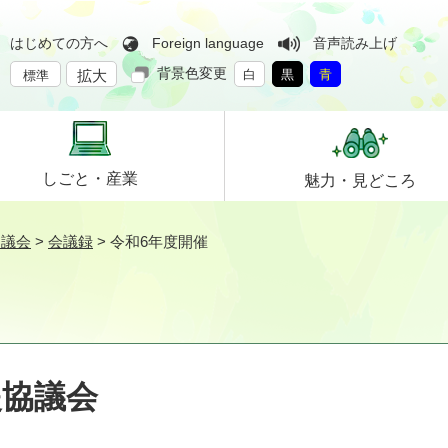
はじめての方へ
Foreign language
音声読み上げ
背景色変更
拡大
白
黒
青
標準
しごと・
産業
魅力・
見どころ
協議会
>
会議録
>
令和6年度開催
援協議会