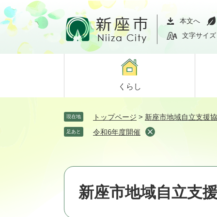
ペ
メ
ー
ニ
本文へ
ジ
ュ
文字サイズ
の
ー
先
を
頭
飛
で
ば
くらし
す。
し
て
本
トップページ
>
新座市地域自立支援
現在地
文
令和6年度開催
足あと
へ
新座市地域自立支