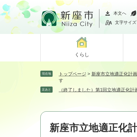
ペ
メ
ー
ニ
本文へ
ジ
ュ
文字サイズ
の
ー
先
を
頭
飛
で
ば
くらし
す。
し
て
本
トップページ
>
新座市立地適正化計
現在地
文
す
へ
（終了しました）第1回立地適正化計
足あと
新座市立地適正化