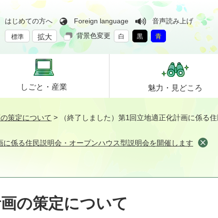
はじめての方へ
Foreign language
音声読み上げ
背景色変更
拡大
白
黒
青
標準
しごと・
産業
魅力・
見どころ
画の策定について
>
（終了しました）第1回立地適正化計画に係る
画に係る住民説明会・オープンハウス型説明会を開催します
計画の策定について