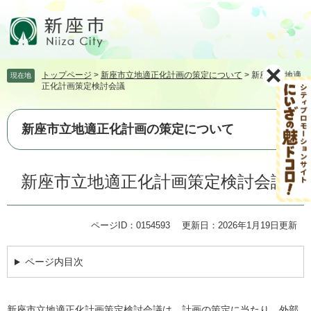
ペ
メ
ー
ニ
ジ
ュ
の
ー
先
を
トップページ
>
新座市立地適正化計画の策定について
>
新座市立地適
現在地
頭
飛
正化計画策定検討会議
で
ば
す。
し
て
新座市立地適正化計画の策定について
本
文
本
へ
新座市立地適正化計画策定検討会議
文
ページID：0154593
更新日：2026年1月19日更新
ページ内目次
新座市立地適正化計画策定検討会議は、計画の策定に当たり、外部