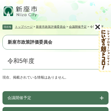
ペ
メ
ー
ニ
ジ
ュ
の
ー
先
を
トップページ
>
新座市政策評価委員会
>
会議開催予定
>
令和5年度
現在地
頭
飛
で
ば
す。
し
新座市政策評価委員会
て
本
文
本
令和5年度
へ
文
現在、掲載されている情報はありません。
会議開催予定