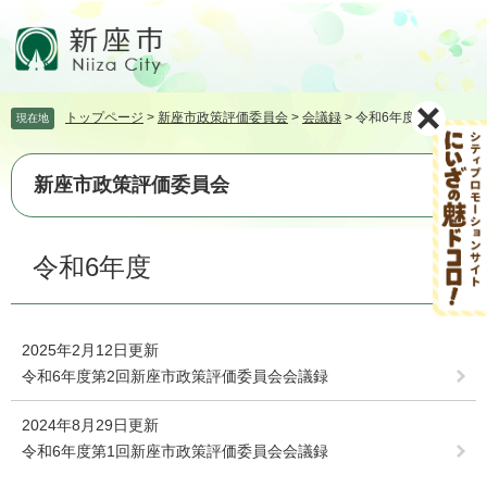
ペ
メ
ー
ニ
ジ
ュ
の
ー
先
を
トップページ
>
新座市政策評価委員会
>
会議録
>
令和6年度
現在地
頭
飛
で
ば
す。
し
新座市政策評価委員会
て
本
文
本
令和6年度
へ
文
2025年2月12日更新
令和6年度第2回新座市政策評価委員会会議録
2024年8月29日更新
令和6年度第1回新座市政策評価委員会会議録