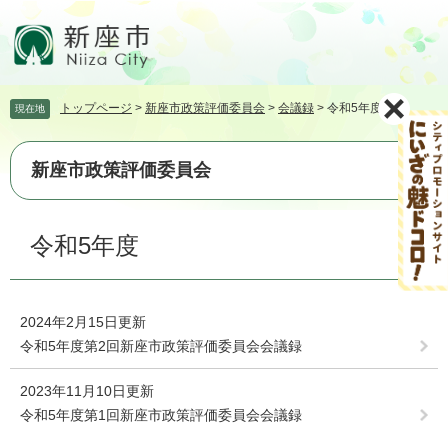
ペ
メ
ー
ニ
ジ
ュ
の
ー
先
を
トップページ
>
新座市政策評価委員会
>
会議録
>
令和5年度
現在地
頭
飛
で
ば
す。
し
新座市政策評価委員会
て
本
文
本
令和5年度
へ
文
2024年2月15日更新
令和5年度第2回新座市政策評価委員会会議録
2023年11月10日更新
令和5年度第1回新座市政策評価委員会会議録