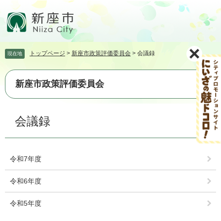
ペ
メ
ー
ニ
ジ
ュ
の
ー
先
を
トップページ
>
新座市政策評価委員会
>
会議録
現在地
頭
飛
で
ば
す。
し
新座市政策評価委員会
て
本
文
本
会議録
へ
文
令和7年度
令和6年度
令和5年度