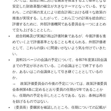
ついては、総合計画における施策を推進する上で基本となる
安定した財政基盤の確立が大きなテーマとなっている。すな
わち、この計画の支えにより総合計画における様々な政策の
推進が実現する。したがって、これら三つの計画を総合的に
評価するために、外部評価機関である委員会を一つにまとめ
て立ち上げることとした。
総合戦略及び実施計画は評価対象であるが、今後評価を進
めていく上で評価基準となることも考えられる。外部評価者
として、これらの扱いに間違いがないよう気を付けていきた
い。
資料21ページの会議の予定について、令和7年度第1回会議
までの予定が示されている。この会議はそこで終了するの
か。あるいはこの会議体として引き継ぐこととしているの
か。
→ 政策評価委員会の今後の予定については、政策評価委員
会条例第4条に定めるとおり委員の任期が2年であることか
ら、任期内の予定を示したところである。なお、条例は再任
を妨げるものではない。
（委員長）委嘱状を確認したところ、任期についての記載が