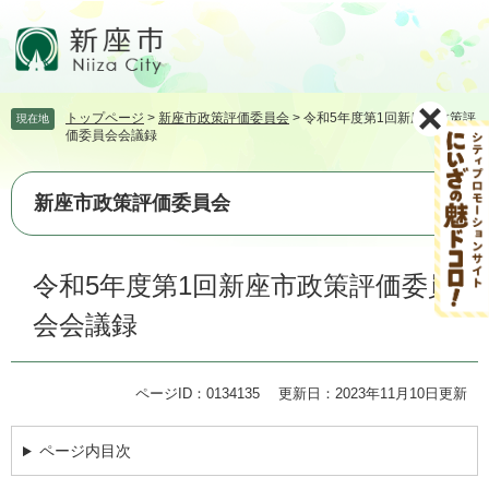
ペ
メ
ー
ニ
ジ
ュ
の
ー
先
を
トップページ
>
新座市政策評価委員会
>
令和5年度第1回新座市政策評
現在地
頭
飛
価委員会会議録
で
ば
す。
し
て
新座市政策評価委員会
本
文
本
へ
令和5年度第1回新座市政策評価委員
文
会会議録
ページID：0134135
更新日：2023年11月10日更新
ページ内目次