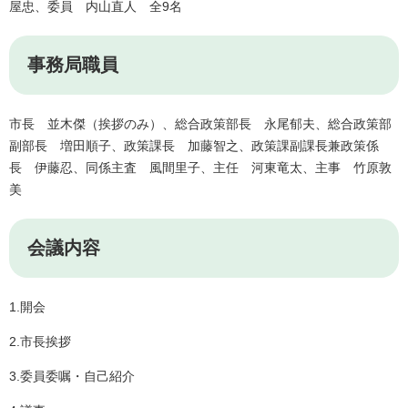
屋忠、委員 内山直人 全9名
事務局職員
市長 並木傑（挨拶のみ）、総合政策部長 永尾郁夫、総合政策部
副部長 増田順子、政策課長 加藤智之、政策課副課長兼政策係
長 伊藤忍、同係主査 風間里子、主任 河東竜太、主事 竹原敦
美
会議内容
1.開会
2.市長挨拶
3.委員委嘱・自己紹介