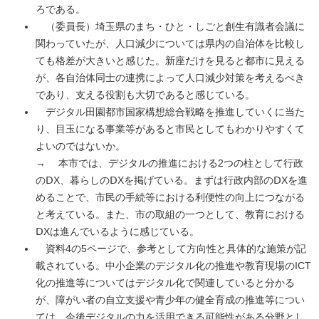
ろである。
（委員長）埼玉県のまち・ひと・しごと創生有識者会議に
関わっていたが、人口減少については県内の自治体を比較し
ても格差が大きいと感じた。新座だけを見ると都市に見える
が、各自治体同士の連携によって人口減少対策を考えるべき
であり、支える役割も大切であると感じている。
デジタル田園都市国家構想総合戦略を推進していくに当た
り、目玉になる事業等があると市民としてもわかりやすくて
よいのではないか。
→ 本市では、デジタルの推進における2つの柱として行政
のⅮX、暮らしのⅮXを掲げている。まずは行政内部のⅮXを進
めることで、市民の手続等における利便性の向上につながる
と考えている。また、市の取組の一つとして、教育における
ⅮXは進んでいるように感じている。
資料4の5ページで、参考として方向性と具体的な施策が記
載されている。中小企業のデジタル化の推進や教育現場のICT
化の推進等についてはデジタル化で関連していると分かる
が、障がい者の自立支援や青少年の健全育成の推進等につい
ては、今後デジタルの力を活用できる可能性がある分野とし