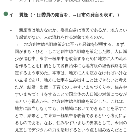
イ 質疑（・は委員の発言を、→は市の発言を表す。）
新座市は地方なのか。委員自身は市民であるが、地方とい
う感覚がない。人の流れを作る対象であるのか。
→ 地方創生総合戦略策定に至った経緯を説明する。まず、
国がまち・ひと・しごと創生総合戦略を策定した際、人口減
少が進む中、東京一極集中を改善するために地方に人の流れ
を作ることを目的として各自治体にも地方版の総合戦略を策
定するよう求めた。本市は、地方に人を渡さなければいけな
い立場であり、地方に仕事を生み出すことはできないと考え
たが、結婚・出産・子育てのしやすいまちづくりや、住みや
すいまちづくりをすることで国全体の人口減少対策につなが
るという視点から、地方創生総合戦略を策定した。これは、
地方に該当しなくても、各地域においてできることを示すこ
とで、結果として東京一極集中を改善できるという考えによ
るものである。なお、住みやすいまちの要素として、今回の
見直しでデジタルの力を活用するという点も組み込んだとこ