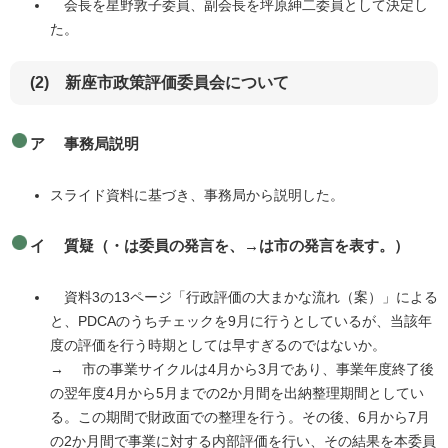
会長を星野敦子委員、副会長を坪原紳二委員として決定し
た。
(2) 新座市政策評価委員会について
ア 事務局説明
スライド資料に基づき、事務局から説明した。
イ 質疑（・は委員の発言を、→は市の発言を表す。）
資料3の13ページ「行政評価の大まかな流れ（案）」による
と、PDCAのうちチェックを9月に行うとしているが、当該年
度の評価を行う時期としては早すぎるのではないか。
→ 市の事業サイクルは4月から3月であり、事業年度終了後
の翌年度4月から5月までの2か月間を出納整理期間としてい
る。この期間で財政面での整理を行う。その後、6月から7月
の2か月間で事業に対する内部評価を行い、その結果を本委員