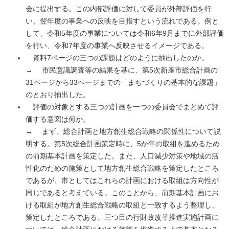
会に提出する。この内部評価に対して委員が外部評価を行
い、翌年度の事業への反映を目指すという流れである。例と
して、令和5年度の事業については令和6年9月までに外部評価
を行い、令和7年度の事業へ反映させるイメージである。
資料7ページの三つの課題はどのように抽出したのか。
→ 市民意識調査等の結果を基に、第5次新座市総合計画の
31ページから33ページまでの「まちづくりの基本的な課題」
のとおり抽出した。
評価の対象とする三つの計画を一つの委員会でまとめて評
価する意図は何か。
→ まず、総合計画と地方創生総合戦略の関係性について説
明する。第5次総合計画策定時に、5か年の取組を進めるため
の前期基本計画を策定した。また、人口減少対策や地域の活
性化のための施策として地方創生総合戦略を策定したところ
であるが、市としてはこれらの計画における取組は方向性が
同じであると考えている。このことから、前期基本計画にお
ける取組が地方創生総合戦略の取組と一致するよう整理し、
策定したところである。三つ目の行財政改革推進実施計画に