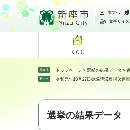
ペ
メ
ー
ニ
本文へ
ジ
ュ
文字サイズ
の
ー
先
を
頭
飛
で
ば
くらし
す。
し
て
本
トップページ
>
選挙の結果データ
>
現在地
文
令和元年10月27日参議院議員補欠選
足あと
へ
選挙の結果データ