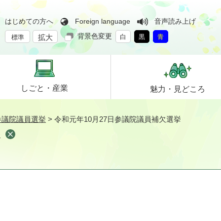
はじめての方へ
Foreign language
音声読み上げ
背景色変更
拡大
白
黒
青
標準
しごと・
産業
魅力・
見どころ
参議院議員選挙
>
令和元年10月27日参議院議員補欠選挙
挙