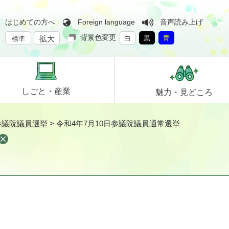
はじめての方へ
Foreign language
音声読み上げ
背景色変更
拡大
白
黒
青
標準
しごと・
産業
魅力・
見どころ
参議院議員選挙
>
令和4年7月10日参議院議員通常選挙