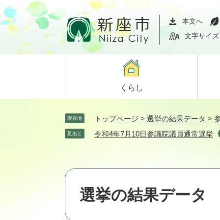
ペ
メ
ー
ニ
本文へ
ジ
ュ
文字サイズ
の
ー
先
を
頭
飛
で
ば
くらし
す。
し
て
本
トップページ
>
選挙の結果データ
>
現在地
文
令和4年7月10日参議院議員通常選挙
足あと
へ
選挙の結果データ