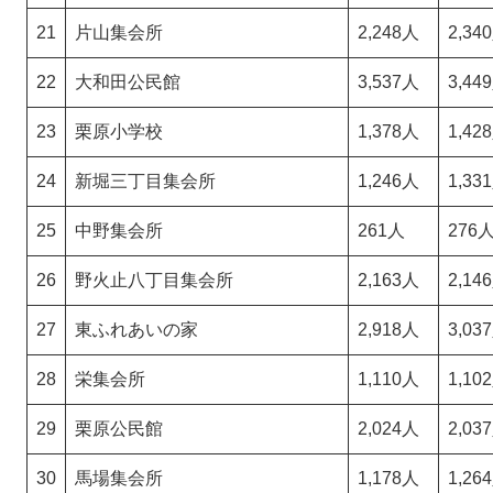
21
片山集会所
2,248人
2,34
22
大和田公民館
3,537人
3,44
23
栗原小学校
1,378人
1,42
24
新堀三丁目集会所
1,246人
1,33
25
中野集会所
261人
276
26
野火止八丁目集会所
2,163人
2,14
27
東ふれあいの家
2,918人
3,03
28
栄集会所
1,110人
1,10
29
栗原公民館
2,024人
2,03
30
馬場集会所
1,178人
1,26