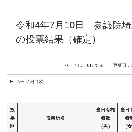
本
文
令和4年7月10日 参議院
の投票結果（確定）
ページID：0117558
更新日：2
ページ内目次
投
当日有権
当日
票
投票所名
者数
者
区
（男）
（女