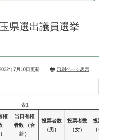
埼玉県選出議員選挙
022年7月10日更新
印刷ページ表示
表1
有権
当日有権
投票者数
投票者数
投票者数
投票率
数
者数 （合
（男）
（女）
（合計）
（男）
）
計）