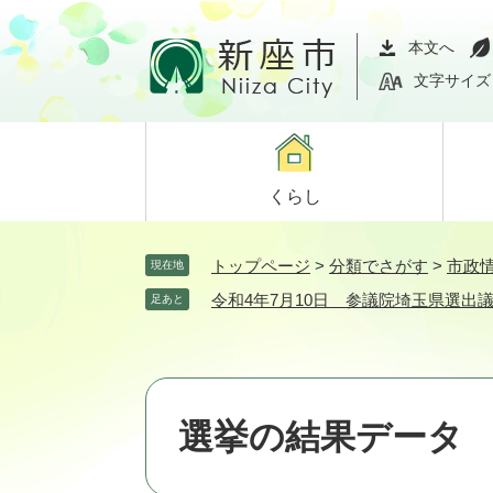
ペ
メ
ー
ニ
本文へ
ジ
ュ
文字サイズ
の
ー
先
を
頭
飛
で
ば
くらし
す。
し
て
本
トップページ
>
分類でさがす
>
市政
現在地
文
令和4年7月10日 参議院埼玉県選出
足あと
へ
選挙の結果データ