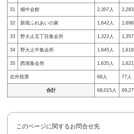
31
畑中会館
2,307人
2,28
32
新堀ふれあいの家
1,642人
1,69
33
野火止五丁目集会所
1,322人
1,35
34
野火止中集会所
1,645人
1,61
35
西堀集会所
1,635人
1,62
在外投票
68人
77人
合計
68,015人
69,2
このページに関するお問合せ先