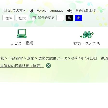
はじめての方へ
Foreign language
音声読み上げ
背景色変更
拡大
白
黒
青
標準
しごと・
産業
魅力・
見どころ
情報
>
市政運営
>
選挙
>
選挙の結果データ
>
令和4年7月10日 
議員選挙の投票結果（確定）