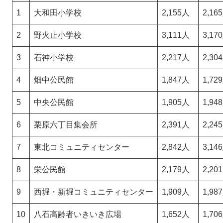
1
大和田小学校
2,155人
2,16
2
野火止小学校
3,111人
3,17
3
石神小学校
2,217人
2,30
4
畑中公民館
1,847人
1,72
5
中央公民館
1,905人
1,94
6
栗原六丁目集会所
2,391人
2,24
7
東北コミュニティセンター
2,842人
3,14
8
栄公民館
2,179人
2,20
9
西堀・新堀コミュニティセンター
1,909人
1,98
10
八石高齢者いきいき広場
1,652人
1,70