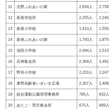
11
北野ふれあいの家
2,834人
2,75
12
新座市役所
2,255人
2,24
13
新座小学校
1,410人
1,55
14
新座ふれあいの家
1,793人
1,87
15
池田小学校
2,494人
2,51
16
石神集会所
2,369人
2,49
17
野寺小学校
2,203人
2,24
18
東野高齢者いきいき広場
2,307人
2,40
19
総合運動公園管理事務所
785人
832
20
あたご・菅沢集会所
675人
689