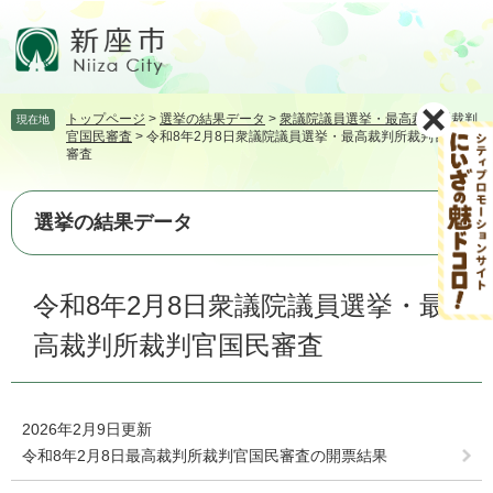
ペ
メ
ー
ニ
ジ
ュ
の
ー
先
を
トップページ
>
選挙の結果データ
>
衆議院議員選挙・最高裁判所裁判
現在地
頭
飛
官国民審査
>
令和8年2月8日衆議院議員選挙・最高裁判所裁判官国民
で
ば
審査
す。
し
て
本
選挙の結果データ
文
へ
本
令和8年2月8日衆議院議員選挙・最
文
高裁判所裁判官国民審査
2026年2月9日更新
令和8年2月8日最高裁判所裁判官国民審査の開票結果