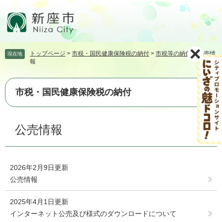
ペ
メ
ー
ニ
ジ
ュ
の
ー
先
を
トップページ
>
市税・国民健康保険税の納付
>
市税等の納付
>
公売情
現在地
頭
飛
報
で
ば
す。
し
て
市税・国民健康保険税の納付
本
文
本
へ
公売情報
文
2026年2月9日更新
公売情報
2025年4月1日更新
インターネット公売及び様式のダウンロードについて