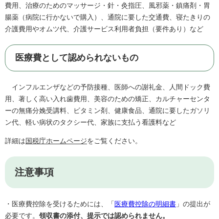
費用、治療のためのマッサージ・針・灸指圧、風邪薬・鎮痛剤・胃
腸薬（病院に行かないで購入）、通院に要した交通費、寝たきりの
介護費用やオムツ代、介護サービス利用者負担（要件あり）など
医療費として認められないもの
インフルエンザなどの予防接種、医師への謝礼金、人間ドック費
用、著しく高い入れ歯費用、美容のための矯正、カルチャーセンタ
ーの無痛分娩受講料、ビタミン剤、健康食品、通院に要したガソリ
ン代、軽い病状のタクシー代、家族に支払う看護料など
詳細は
国税庁ホームページ
をご覧ください。
注意事項
・医療費控除を受けるためには、「
医療費控除の明細書
」の提出が
必要です。
領収書の添付、提示では認められません。