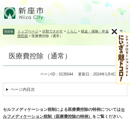
ペ
メ
ー
ニ
ジ
ュ
の
ー
先
を
トップページ
>
分類でさがす
>
くらし
>
税金・保険・年金
>
個人市・
現在地
頭
飛
県民税
>
医療費控除（通常）
で
ば
す。
し
本
て
医療費控除（通常）
文
本
文
へ
ページID：0135044
更新日：2024年1月4日更新
ページ内目次
セルフメディケーション税制による医療費控除の特例については
セ
ルフメディケーション税制（医療費控除の特例）
をご覧ください。