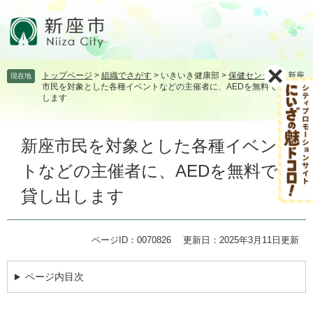
ペ
メ
ー
ニ
ジ
ュ
の
ー
先
を
トップページ
>
組織でさがす
>
いきいき健康部
>
保健センター
>
新座
現在地
頭
飛
市民を対象とした各種イベントなどの主催者に、AEDを無料で貸し出
で
ば
します
す。
し
て
本
本
新座市民を対象とした各種イベン
文
文
トなどの主催者に、AEDを無料で
へ
貸し出します
ページID：0070826
更新日：2025年3月11日更新
ページ内目次