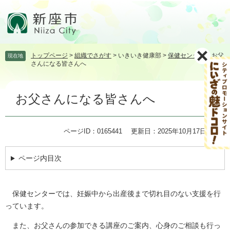
ペ
メ
ー
ニ
ジ
ュ
の
ー
先
を
トップページ
>
組織でさがす
>
いきいき健康部
>
保健センター
>
お父
現在地
頭
飛
さんになる皆さんへ
で
ば
す。
し
本
て
お父さんになる皆さんへ
文
本
文
へ
ページID：0165441
更新日：2025年10月17日更新
ページ内目次
保健センターでは、妊娠中から出産後まで切れ目のない支援を行
っています。
また、お父さんの参加できる講座のご案内、心身のご相談も行っ