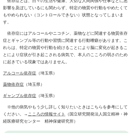
依存症とは、日々の生活や健康、大切な人間関係や仕事などに悪
影響を及ぼしているにも関わらず、特定の物質や行動をやめたくて
もやめられない（コントロールできない）状態となってしまいま
す。
依存症にはアルコールやニコチン、薬物などに関連する物質依存
症とギャンブル等の行動や習慣に関連する行動嗜癖があります。こ
れらは、特定の物質や行動を続けることにより脳に変化が起きるこ
とにより症状が引き起こされる病気で、本人のこころの弱さのため
に起きている現象ではありません。
アルコール依存症
（埼玉県）
薬物依存症
（埼玉県）
ギャンブル依存症
（埼玉県）
※他の病気やもう少し詳しく知りたいときはこちらを参考にして
ください。→
こころの情報サイト
（国立研究開発法人国立精神・神
経医療研究センター 精神保健研究所）