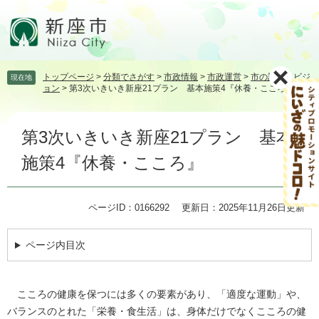
ペ
メ
ー
ニ
ジ
ュ
の
ー
先
を
トップページ
>
分類でさがす
>
市政情報
>
市政運営
>
市の計画・ビジ
現在地
頭
飛
ョン
>
第3次いきいき新座21プラン 基本施策4『休養・こころ』
で
ば
す。
し
本
て
第3次いきいき新座21プラン 基本
文
本
文
施策4『休養・こころ』
へ
ページID：0166292
更新日：2025年11月26日更新
ページ内目次
こころの健康を保つには多くの要素があり、「適度な運動」や、
バランスのとれた「栄養・食生活」は、身体だけでなくこころの健