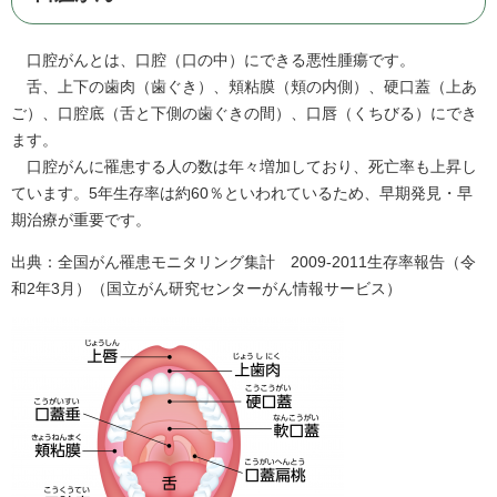
口腔がんとは、口腔（口の中）にできる悪性腫瘍です。
舌、上下の歯肉（歯ぐき）、頬粘膜（頬の内側）、硬口蓋（上あ
ご）、口腔底（舌と下側の歯ぐきの間）、口唇（くちびる）にでき
ます。
口腔がんに罹患する人の数は年々増加しており、死亡率も上昇し
ています。5年生存率は約60％といわれているため、早期発見・早
期治療が重要です。
出典：全国がん罹患モニタリング集計 2009-2011生存率報告（令
和2年3月）（国立がん研究センターがん情報サービス）