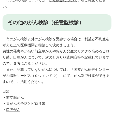
市のがん検診については「
がん検診について
」をご確認くださ
い。
その他のがん検診（任意型検診）
市のがん検診以外のがん検診を受診する場合は、利益と不利益を
考えた上で医療機関と相談して決めましょう。
男性の罹患率が高い前立腺がんや胃がん発生のリスクを高めるピロ
リ菌、口腔がんについて、次のとおり検査内容等を記載しています
ので、参考にご覧ください。
また、記載していないがんについては、「
国立がん研究センター
がん情報サービス（別ウィンドウ）
」にて、がん別で検索ができま
すので、ご活用ください。
目次
・
前立腺がん
・
胃がんの予防とピロリ菌
・
口腔がん