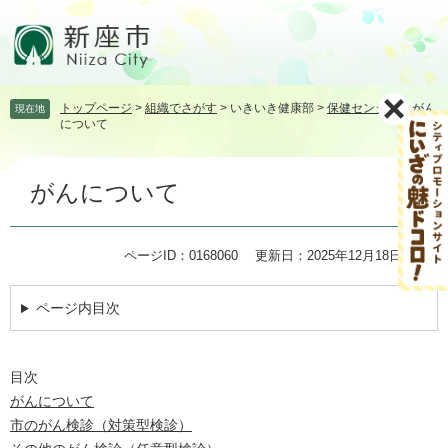
ペ
メ
ー
ニ
ジ
ュ
の
ー
先
を
トップページ
>
組織でさがす
>
いきいき健康部
>
保健センター
>
がん
現在地
頭
飛
について
で
ば
す。
し
本
て
がんについて
文
本
文
へ
ページID：0168060
更新日：2025年12月18日更新
ページ内目次
目次
がんについて
市のがん検診（対策型検診）