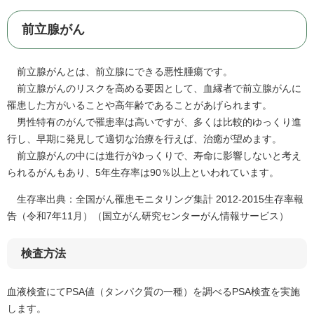
前立腺がん
前立腺がんとは、前立腺にできる悪性腫瘍です。
前立腺がんのリスクを高める要因として、血縁者で前立腺がんに
罹患した方がいることや高年齢であることがあげられます。
​ 男性特有のがんで罹患率は高いですが、多くは比較的ゆっくり進
行し、早期に発見して適切な治療を行えば、治癒が望めます。
​ 前立腺がんの中には進行がゆっくりで、寿命に影響しないと考え
られるがんもあり、5年生存率は90％以上といわれています。
生存率​出典：全国がん罹患モニタリング集計 2012-2015生存率報
告（令和7年11月）（国立がん研究センターがん情報サービス）
検査方法
血液検査にてPSA値（タンパク質の一種）を調べるPSA検査を実施
します。