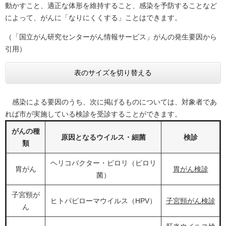
動かすこと、適正な体形を維持すること、感染を予防することなど
によって、がんに「なりにくくする」ことはできます。
（「国立がん研究センターがん情報サービス​」がんの発生要因から
引用）
表のサイズを切り替える
感染による要因のうち、次に掲げるものについては、対象者であ
れば市が実施している検診を受診することができます。
がんの種
原因となるウイルス・細菌
検診
類
ヘリコバクター・ピロリ（ピロリ
胃がん
胃がん検診
菌）
子宮頸が
ヒトパピローマウイルス（HPV）
子宮頸がん検診
ん