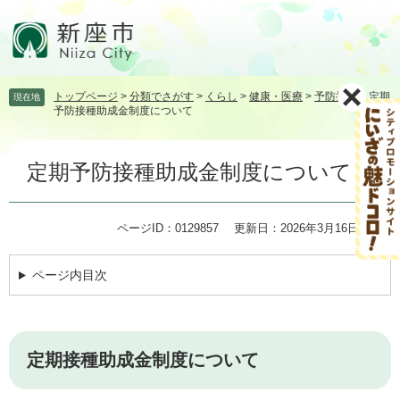
ペ
メ
ー
ニ
ジ
ュ
の
ー
先
を
トップページ
>
分類でさがす
>
くらし
>
健康・医療
>
予防接種
>
定期
現在地
頭
飛
予防接種助成金制度について
で
ば
す。
し
本
て
定期予防接種助成金制度について
文
本
文
へ
ページID：0129857
更新日：2026年3月16日更新
ページ内目次
定期接種助成金制度について