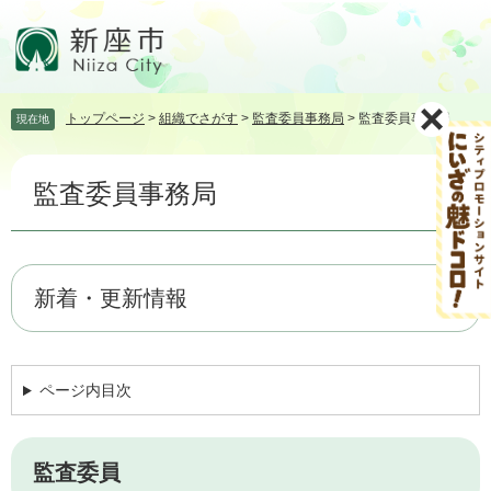
ペ
メ
ー
ニ
ジ
ュ
の
ー
先
を
トップページ
>
組織でさがす
>
監査委員事務局
>
監査委員事務局
現在地
頭
飛
で
ば
本
す。
し
監査委員事務局
文
て
本
文
へ
新着・更新情報
ページ内目次
監査委員