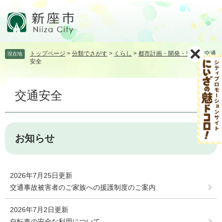
ペ
メ
ー
ニ
ジ
ュ
の
ー
先
を
トップページ
>
分類でさがす
>
くらし
>
都市計画・開発・交通
>
交通
現在地
頭
飛
安全
で
ば
す。
し
本
て
交通安全
文
本
文
へ
お知らせ
2026年7月25日更新
交通事故被害者のご家族への援護制度のご案内
2026年7月2日更新
自転車の安全な利用について