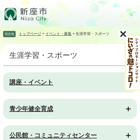
ペ
メ
ー
ニ
ジ
ュ
の
ー
先
を
トップページ
>
イベント・募集
>
生涯学習・スポーツ
現在地
頭
飛
で
ば
本
す。
し
生涯学習・スポーツ
文
て
本
文
へ
講座・イベント
青少年健全育成
公民館・コミュニティセンター