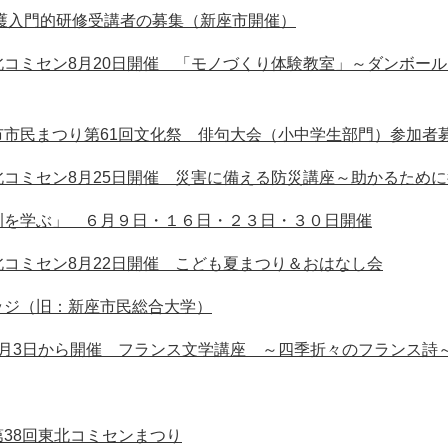
介護入門的研修受講者の募集（新座市開催）
北コミセン8月20日開催 「モノづくり体験教室」～ダンボー
市市民まつり第61回文化祭 俳句大会（小中学生部門）参加者
コミセン8月25日開催 災害に備える防災講座～助かるため
訓を学ぶ」 ６月９日・１６日・２３日・３０日開催
コミセン8月22日開催 こども夏まつり＆おはなし会
ッジ（旧：新座市民総合大学）
月3日から開催 フランス文学講座 ～四季折々のフランス詩
38回東北コミセンまつり