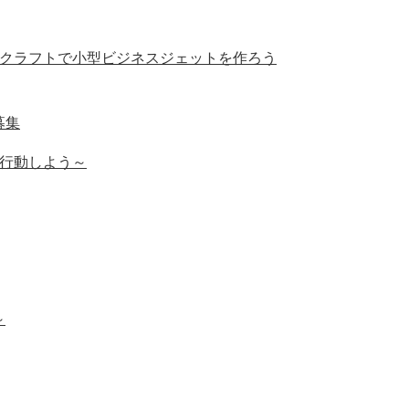
ルクラフトで小型ビジネスジェットを作ろう
募集
に行動しよう～
～