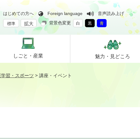
はじめての方へ
Foreign language
音声読み上げ
背景色変更
拡大
白
黒
青
標準
しごと・
産業
魅力・
見どころ
涯学習・スポーツ
>
講座・イベント