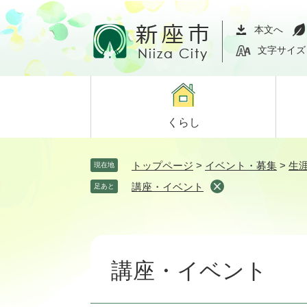
ペ
メ
ー
ニ
本文へ
ジ
ュ
文字サイズ
の
ー
先
を
頭
飛
で
ば
くらし
す。
し
て
本
トップページ
>
イベント・募集
>
生
現在地
文
講座・イベント
足あと
へ
本
文
講座・イベント