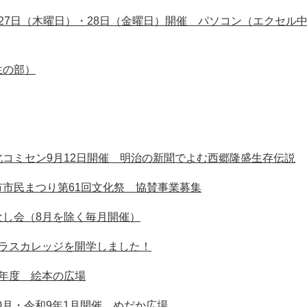
27日（木曜日）・28日（金曜日）開催 パソコン（エクセル
生の部）
コミセン9月12日開催 明治の新聞でよむ西郷隆盛生存伝説
市民まつり第61回文化祭 協賛事業募集
なし会（8月を除く毎月開催）
プラスカレッジを開学しました！
8年度 絵本の広場
10月・令和9年1月開催 めだか広場