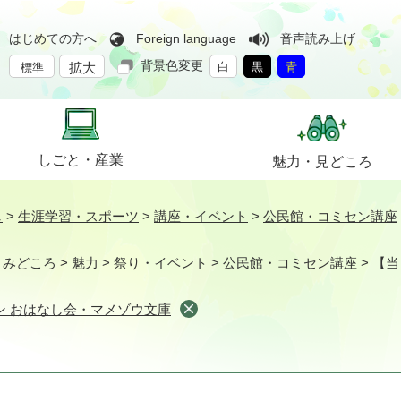
はじめての方へ
Foreign language
音声読み上げ
背景色変更
拡大
白
黒
青
標準
しごと・
産業
魅力・
見どころ
し
>
生涯学習・スポーツ
>
講座・イベント
>
公民館・コミセン講座
・みどころ
>
魅力
>
祭り・イベント
>
公民館・コミセン講座
>
【当
ン おはなし会・マメゾウ文庫