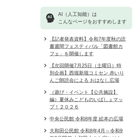
AI（人工知能）は
こんなページをおすすめします
【記者発表資料】令和7年度秋の読
書週間フェスティバル「図書館カ
フェ」を開催します
【次回開催7月25日（土曜日）特
別企画】西堀新堀コミセン 赤いり
んご朗読会による おはなし広場
（遊び・イベント【公共施設】
編）夏休みこどものいばしょマッ
プ！２０２６
中央公民館 令和8年度 絵本の広場
大和田公民館 令和8年4月～令和9