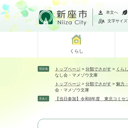
ペ
メ
ー
ニ
本文へ
ジ
ュ
文字サイズ
の
ー
先
を
頭
飛
で
ば
くらし
す。
し
て
本
トップページ
>
分類でさがす
>
くら
現在地
文
なし会・マメゾウ文庫
へ
トップページ
>
分類でさがす
>
魅力
会・マメゾウ文庫
【当日参加】令和8年度 東北コミセ
足あと