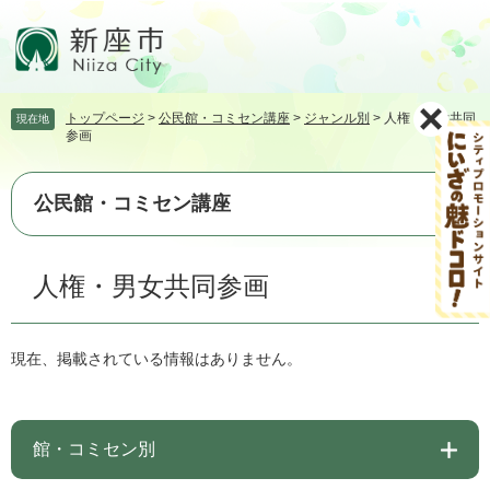
ペ
メ
ー
ニ
ジ
ュ
の
ー
先
を
トップページ
>
公民館・コミセン講座
>
ジャンル別
>
人権・男女共同
現在地
頭
飛
参画
で
ば
す。
し
て
公民館・コミセン講座
本
文
本
へ
人権・男女共同参画
文
現在、掲載されている情報はありません。
館・コミセン別