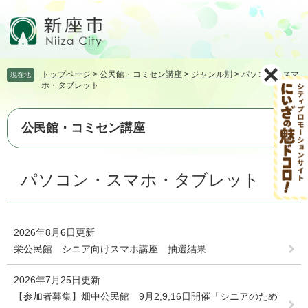
ペ
メ
ー
ニ
ジ
ュ
の
ー
先
を
トップページ
>
公民館・コミセン講座
>
ジャンル別
>
パソコン・スマ
現在地
頭
飛
ホ・タブレット
で
ば
す。
し
て
公民館・コミセン講座
本
文
本
へ
パソコン・スマホ・タブレット
文
2026年8月6日更新
栄公民館 シニア向けスマホ講座 抽選結果
2026年7月25日更新
【参加者募集】畑中公民館 9月2,9,16日開催「シニアのため