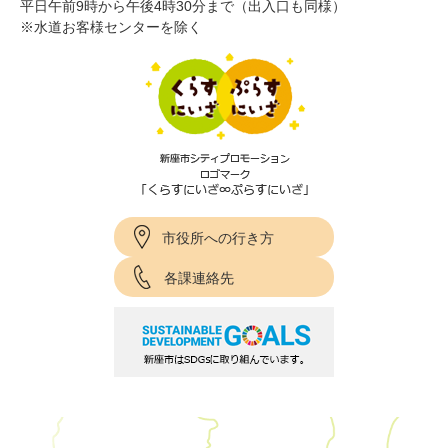
平日午前9時から午後4時30分まで（出入口も同様）
※水道お客様センターを除く
市役所への行き方
各課連絡先