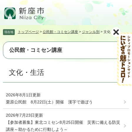
ペ
メ
ー
ニ
ジ
ュ
の
ー
先
を
トップページ
>
公民館・コミセン講座
>
ジャンル別
>
文化・生活
現在地
頭
飛
で
ば
す。
し
公民館・コミセン講座
て
本
文
本
文化・生活
へ
文
2026年8月1日更新
栗原公民館 8月22日(土）開催 漢字で遊ぼう
2026年7月23日更新
【参加者募集】東北コミセン8月25日開催 災害に備える防災
講座～助かるために行動しよう～