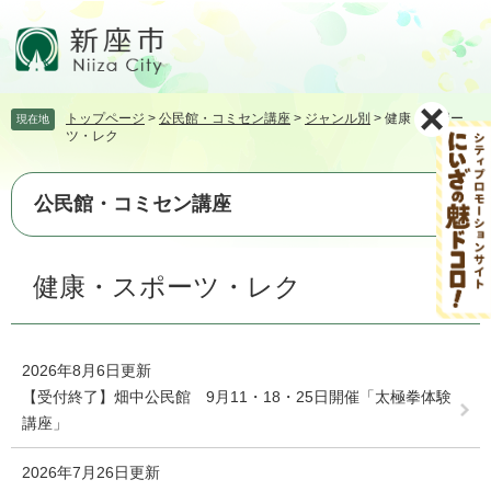
ペ
メ
ー
ニ
ジ
ュ
の
ー
先
を
トップページ
>
公民館・コミセン講座
>
ジャンル別
>
健康・スポー
現在地
頭
飛
ツ・レク
で
ば
す。
し
て
公民館・コミセン講座
本
文
本
へ
健康・スポーツ・レク
文
2026年8月6日更新
【受付終了】畑中公民館 9月11・18・25日開催「太極拳体験
講座」
2026年7月26日更新