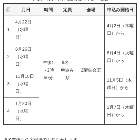
回
月日
時間
定員
会場
申込み開始日
4月22日
4月2日（木曜
1
（水曜
日）から
日）
8月26日
8月4日（火曜
2
（水曜
日）から
午後1
9名・
日）
～2時
申込み
2階集会室
11月18日
50分
順
11月5日（木
3
（水曜
曜日）から
日）
1月20日
1月7日（木曜
4
（水曜
日）から
日）
※各開催月の広報紙でお知らせします。