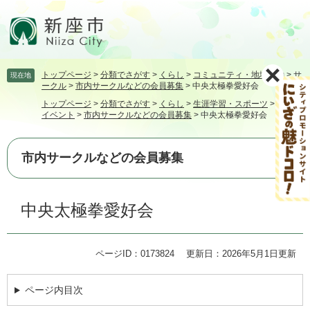
ペ
メ
ー
ニ
ジ
ュ
の
ー
先
を
トップページ
>
分類でさがす
>
くらし
>
コミュニティ・地域活動
>
サ
現在地
頭
飛
ークル
>
市内サークルなどの会員募集
>
中央太極拳愛好会
で
ば
トップページ
>
分類でさがす
>
くらし
>
生涯学習・スポーツ
>
講座・
す。
し
イベント
>
市内サークルなどの会員募集
>
中央太極拳愛好会
て
本
文
市内サークルなどの会員募集
へ
本
中央太極拳愛好会
文
ページID：0173824
更新日：2026年5月1日更新
ページ内目次