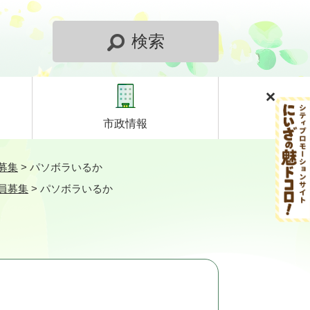
検索
市政情報
募集
>
パソボラいるか
員募集
>
パソボラいるか