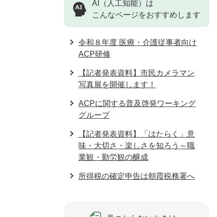
AI（人工知能）は
こんなページをおすすめします
令和８年度 医療・介護従事者向け
ACP研修
【記者発表資料】市民カメラマン
写真展を開催します！
ACPに関する普及啓発ワーキング
グループ
【記者発表資料】「はたらく」意
味・大切さ・楽しさを知ろう～職
業観・勤労観の醸成
所得税の確定申告は朝霞税務署へ