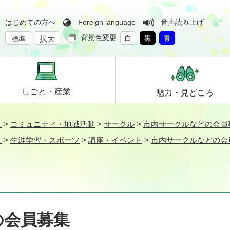
はじめての方へ
Foreign language
音声読み上げ
背景色変更
拡大
白
黒
青
標準
しごと・
産業
魅力・
見どころ
し
>
コミュニティ・地域活動
>
サークル
>
市内サークルなどの会員
し
>
生涯学習・スポーツ
>
講座・イベント
>
市内サークルなどの会
の会員募集