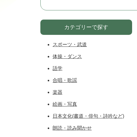
カテゴリーで探す
スポーツ・武道
体操・ダンス
語学
合唱・歌謡
楽器
絵画・写真
日本文化(書道・俳句・詩吟など)
朗読・読み聞かせ