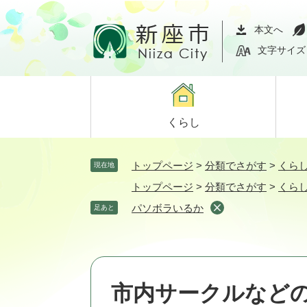
ペ
メ
ー
ニ
本文へ
ジ
ュ
文字サイズ
の
ー
先
を
頭
飛
で
ば
くらし
す。
し
て
本
トップページ
>
分類でさがす
>
くら
現在地
文
トップページ
>
分類でさがす
>
くら
へ
パソボラいるか
足あと
市内サークルなど