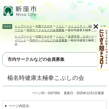
ペ
メ
ー
ニ
ジ
ュ
の
ー
先
を
トップページ
>
分類でさがす
>
くらし
>
コミュニティ・地域活動
>
サ
現在地
頭
飛
ークル
>
市内サークルなどの会員募集
>
楊名時健康太極拳こぶしの会
で
ば
トップページ
>
分類でさがす
>
くらし
>
生涯学習・スポーツ
>
講座・
す。
し
イベント
>
市内サークルなどの会員募集
>
楊名時健康太極拳こぶしの
て
会
本
文
へ
市内サークルなどの会員募集
本
楊名時健康太極拳こぶしの会
文
ページID：0167358
更新日：2025年12月1日更新
ページ内目次