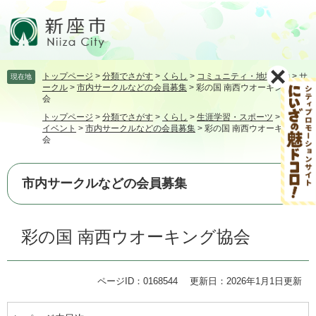
ペ
メ
ー
ニ
ジ
ュ
の
ー
先
を
トップページ
>
分類でさがす
>
くらし
>
コミュニティ・地域活動
>
サ
現在地
頭
飛
ークル
>
市内サークルなどの会員募集
>
彩の国 南西ウオーキング協
で
ば
会
す。
し
トップページ
>
分類でさがす
>
くらし
>
生涯学習・スポーツ
>
講座・
て
イベント
>
市内サークルなどの会員募集
>
彩の国 南西ウオーキング協
本
会
文
へ
市内サークルなどの会員募集
本
彩の国 南西ウオーキング協会
文
ページID：0168544
更新日：2026年1月1日更新