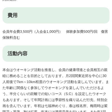
費用
会員年会費3,500円（入会金1,000円） 体験参加費500円/回 傷害
保険料含む
活動内容
本会はウオーキング活動を推進し、会員の健康増進と会員相互の親
睦に務めることを目的としております。月2回関東近郊を中心に30
人前後で7km～10km程度のウオーキング活動を楽しんでいます。ま
た年齢に関係なく参加してウオーキングを楽しんでいただけるよ
う、半分くらいの距離での短いコース（S.C）を設定したウオーク
もあります。そして年間計画には季節性を織り込んだ行先、特別企
画を含んでいます。年初は七福神めぐり、春は桜名所、梅雨時は紫
陽花・菖蒲、秋は紅葉、年末には酒蔵見学を行います。また年1回