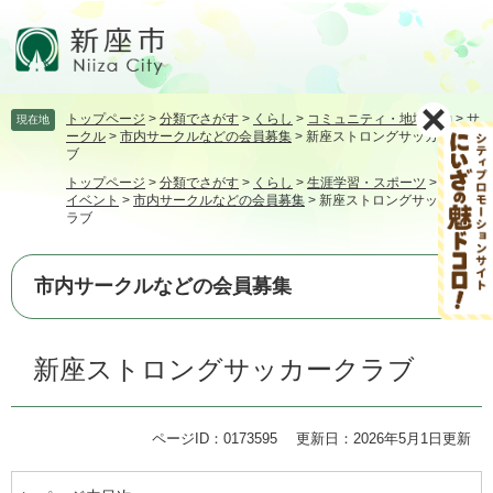
ペ
メ
ー
ニ
ジ
ュ
の
ー
先
を
トップページ
>
分類でさがす
>
くらし
>
コミュニティ・地域活動
>
サ
現在地
頭
飛
ークル
>
市内サークルなどの会員募集
>
新座ストロングサッカークラ
で
ば
ブ
す。
し
トップページ
>
分類でさがす
>
くらし
>
生涯学習・スポーツ
>
講座・
て
イベント
>
市内サークルなどの会員募集
>
新座ストロングサッカーク
本
ラブ
文
へ
市内サークルなどの会員募集
本
新座ストロングサッカークラブ
文
ページID：0173595
更新日：2026年5月1日更新