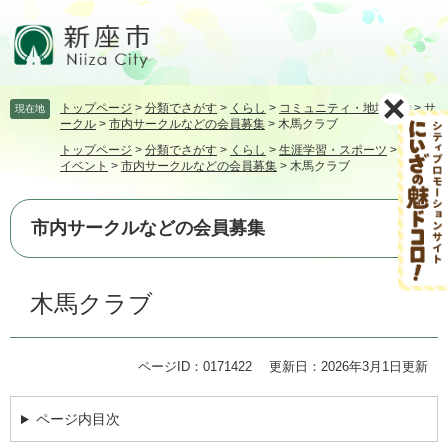
ペ
メ
ー
ニ
ジ
ュ
の
ー
先
を
トップページ
>
分類でさがす
>
くらし
>
コミュニティ・地域活動
>
サ
現在地
頭
飛
ークル
>
市内サークルなどの会員募集
>
木馬クラブ
で
ば
トップページ
>
分類でさがす
>
くらし
>
生涯学習・スポーツ
>
講座・
す。
し
イベント
>
市内サークルなどの会員募集
>
木馬クラブ
て
本
文
市内サークルなどの会員募集
へ
本
木馬クラブ
文
ページID：0171422
更新日：2026年3月1日更新
ページ内目次