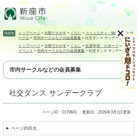
ペ
メ
ー
ニ
ジ
ュ
の
ー
先
を
トップページ
>
分類でさがす
>
くらし
>
コミュニティ・地域活動
>
サ
現在地
頭
飛
ークル
>
市内サークルなどの会員募集
>
社交ダンス サンデークラブ
で
ば
トップページ
>
分類でさがす
>
くらし
>
生涯学習・スポーツ
>
講座・
す。
し
イベント
>
市内サークルなどの会員募集
>
社交ダンス サンデークラブ
て
本
文
市内サークルなどの会員募集
へ
本
社交ダンス サンデークラブ
文
ページID：0170601
更新日：2026年3月1日更新
ページ内目次