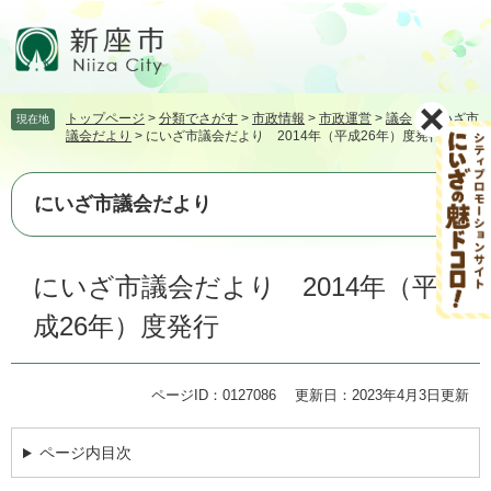
ペ
メ
ー
ニ
ジ
ュ
の
ー
先
を
トップページ
>
分類でさがす
>
市政情報
>
市政運営
>
議会
>
にいざ市
現在地
頭
飛
議会だより
>
にいざ市議会だより 2014年（平成26年）度発行
で
ば
す。
し
て
にいざ市議会だより
本
文
本
へ
にいざ市議会だより 2014年（平
文
成26年）度発行
ページID：0127086
更新日：2023年4月3日更新
ページ内目次