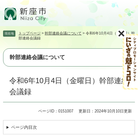
ペ
メ
ー
ニ
ジ
ュ
の
ー
先
を
トップページ
>
幹部連絡会議について
>
令和6年10月4日（金曜日）幹
現在地
頭
飛
部連絡会議録
で
ば
す。
し
て
幹部連絡会議について
本
文
本
へ
令和6年10月4日（金曜日）幹部連絡
文
会議録
ページID：0151007
更新日：2024年10月10日更新
ページ内目次