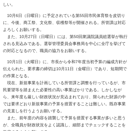
しい。
10月6日（日曜日）に予定されている第55回市民体育祭を皮切り
に、今後、商工祭、文化祭、収穫祭等が開催される。所管課は対応
よろしくお願いする。
また、10月27日（日曜日）には、第50回衆議院議員総選挙が執行
される見込みである。選挙管理委員会事務局を中心に全庁を挙げて
の対応となるので、職員の協力をお願いする。
10月1日（火曜日）に、市長から令和7年度当初予算の編成方針が
伝えられた。要求書の締切は10月11日（金曜日）であり、短期間で
の作業となる。
現在、新規事業を計画している所管課と調整を行っているが、市
民要望等を踏まえた必要性の高い事業ばかりである。しかしなが
ら、来年度も厳しい財政状況が見込まれており、限られた財源の中
では要求どおり新規事業の予算を措置することは難しい。既存事業
の見直しを行うようお願いする。
また、前年度の内容を踏襲して予算を措置する事業が多いと思う
が、全職員が財政状況をよく認識し、細部までチェックすることを